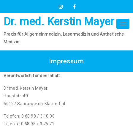
Skip
to
content
Dr. med. Kerstin Mayer
Tog
nav
Praxis für Allgemeinmedizin, Lasermedizin und Ästhetische
Medizin
Impressum
Verantworlich für den Inhalt:
Dr.med. Kerstin Mayer
Hauptstr. 40
66127 Saarbrücken-Klarenthal
Telefon: 0 68 98 / 3 10 08
Telefax: 0 68 98 / 3 75 71