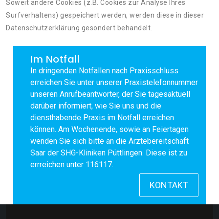
Soweit andere Cookies (z.B. Cookies zur Analyse Ihres
Surfverhaltens) gespeichert werden, werden diese in dieser
Datenschutzerklärung gesondert behandelt.
Im Notfall
In dringenden Notfällen nach Praxisschluss
erreichen Sie unter unserer Praxistelefonnummer
unseren Anrufbeantworter, der Sie tagesaktuell
darüber informiert, wie Sie uns und die
diensthabende Praxis im Notfall erreichen
können. Am Wochenende, sowie an Feiertagen
wenden Sie sich bitte an die Ärztebereitschaft
Saar der SHG-Kliniken Püttlingen. Diese ist zu
errreichen unter 116117.
KONTAKT